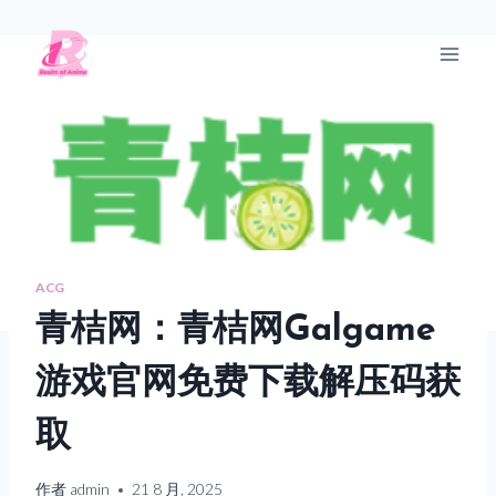
跳
到
R站
内
容
ACG
青桔网：青桔网Galgame
游戏官网免费下载解压码获
取
作者
admin
21 8 月, 2025