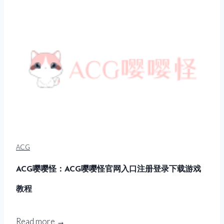
站
费
：
下
失
载
落
解
的
压
小
码
站
官
网
访
问
ACG
最
新
ACG嘤嘤怪：ACG嘤嘤怪官网入口注册登录下载游戏
版
教程
G
a
l
A
Read more →