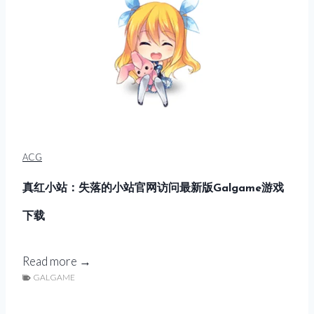
量
子
A
C
G
官
网
入
ACG
口
G
真红小站：失落的小站官网访问最新版Galgame游戏
a
下载
l
g
a
真
Read more →
m
GALGAME
红
e
小
免