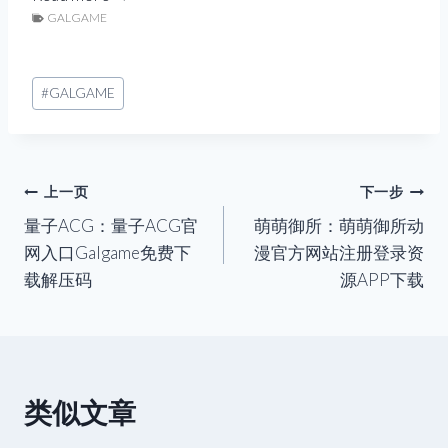
g
GALGAME
C
a
G
m
嘤
文
#
GALGAME
e
嘤
章
游
怪
标
戏
：
签：
下
A
文
上一页
下一步
载
C
量子ACG：量子ACG官
萌萌御所：萌萌御所动
章
G
网入口Galgame免费下
漫官方网站注册登录资
嘤
导
载解压码
源APP下载
嘤
怪
航
官
网
入
类似文章
口