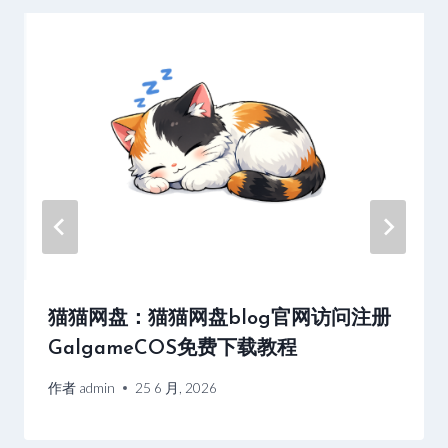
注
册
登
录
下
载
游
戏
教
程
猫猫网盘：猫猫网盘blog官网访问注册
GalgameCOS免费下载教程
作者
admin
25 6 月, 2026