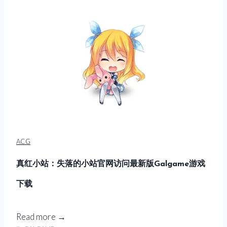
次
费
元
下
岛
载
官
网
入
口
官
方
A
ACG
P
P
真红小站：失落的小站官网访问最新版Galgame游戏
免
下载
费
下
载
真
Read more →