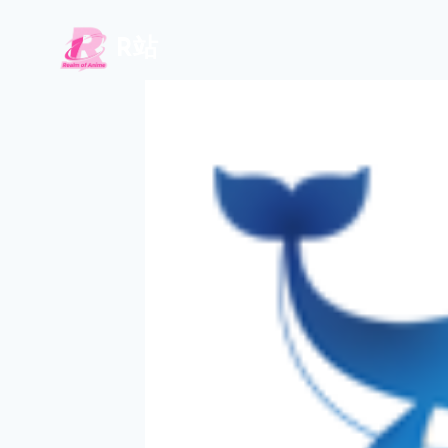
跳
到
R站
内
容