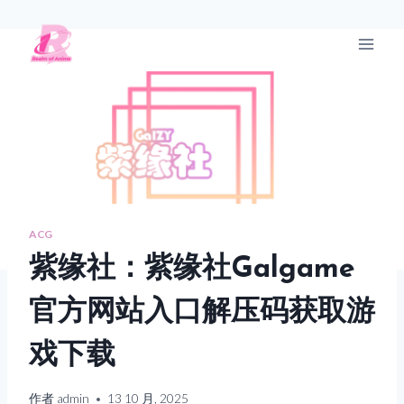
跳
到
R站
内
容
ACG
紫缘社：紫缘社Galgame
官方网站入口解压码获取游
戏下载
作者
admin
13 10 月, 2025