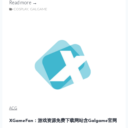
A
Read more →
COSPLAY
,
GALGAME
C
G
D
B
：
A
C
G
D
B
官
网
入
ACG
口
进
XGameFan：游戏资源免费下载网站含Galgame官网
入