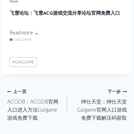
费
下
飞雪论坛：飞雪ACG游戏交流分享论坛官网免费入口
载
网
飞
Read more →
站
GALGAME
雪
含
论
G
坛
文
a
#
GALGAME
：
章
l
飞
标
g
雪
签：
a
A
m
文
上一页
下一步
C
e
ACGDB：ACGDB官网
绅仕天堂：绅仕天堂
章
G
官
入口进入方法Galgame
Galgame官网入口游戏
游
网
导
游戏免费下载
免费下载解压码获取
戏
入
交
航
口