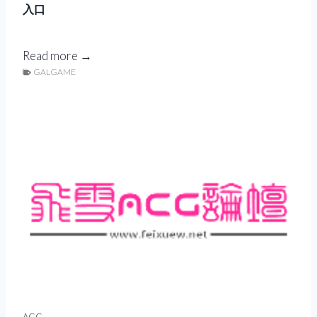
入口
方
法
G
X
Read more →
a
GALGAME
G
l
a
g
m
a
e
m
F
e
a
游
n
戏
：
免
游
费
戏
下
资
载
源
免
ACG