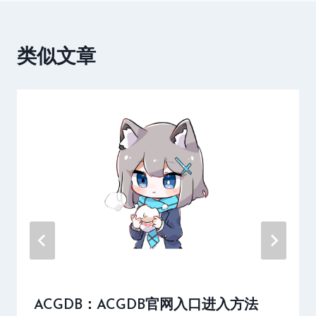
流
分
享
类似文章
论
坛
官
网
免
费
入
口
ACGDB：ACGDB官网入口进入方法