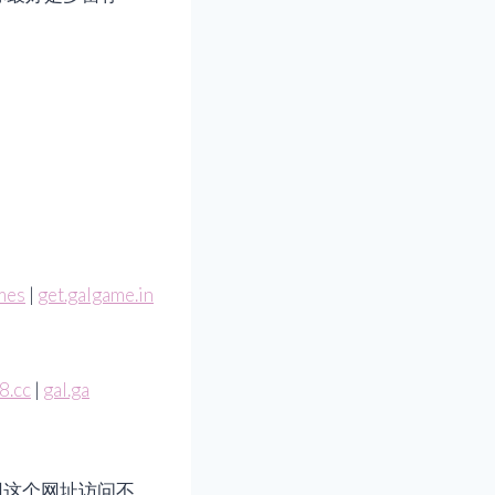
mes
|
get.galgame.in
8.cc
|
gal.ga
使用这个网址访问不