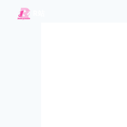
跳
到
R站
内
容