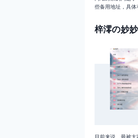
些备用地址，具体
梓澪の妙妙
目前来说，最被大家