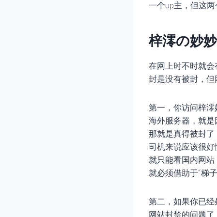
一个up主，但这
梓澪の妙妙
在网上时不时就会
封是没有被封，但
第一，你访问梓澪
海外服务器，就是因
那就是真得被封了
司机来说应该很好
就只能看国内网站
就必须借助于“梯
第二，如果你已经
网站封禁的问题了