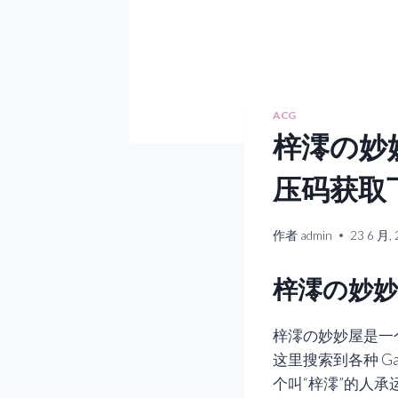
ACG
梓澪の妙
压码获取
作者
admin
23 6 月,
梓澪の妙妙
梓澪の妙妙屋是一
这里搜索到各种 G
个叫“梓澪”的人